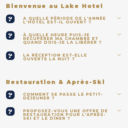
Bienvenue au Lake Hotel
A QUELLE PÉRIODE DE L'ANNÉE
L'HÔTEL EST-IL OUVERT ?
À QUELLE HEURE PUIS-JE
RÉCUPÉRER MA CHAMBRE ET
QUAND DOIS-JE LA LIBÉRER ?
LA RÉCEPTION EST-ELLE
OUVERTE LA NUIT ?
Restauration & Après-Ski
COMMENT SE PASSE LE PETIT-
DÉJEUNER ?
PROPOSEZ-VOUS UNE OFFRE DE
RESTAURATION POUR L'APRÈS-
SKI ET LE DÎNER ?