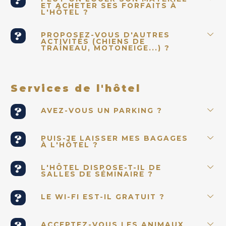
ET ACHETER SES FORFAITS À
L'HÔTEL ?
PROPOSEZ-VOUS D'AUTRES
ACTIVITÉS (CHIENS DE
TRAÎNEAU, MOTONEIGE...) ?
Services de l'hôtel
AVEZ-VOUS UN PARKING ?
PUIS-JE LAISSER MES BAGAGES
À L'HÔTEL ?
L'HÔTEL DISPOSE-T-IL DE
SALLES DE SÉMINAIRE ?
LE WI-FI EST-IL GRATUIT ?
ACCEPTEZ-VOUS LES ANIMAUX