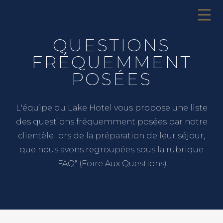
QUESTIONS
FRÉQUEMMENT
POSÉES
L'équipe du Lake Hotel vous propose une liste
des questions fréquemment posées par notre
clientèle lors de la préparation de leur séjour,
que nous avons regroupées sous la rubrique
"FAQ" (Foire Aux Questions).