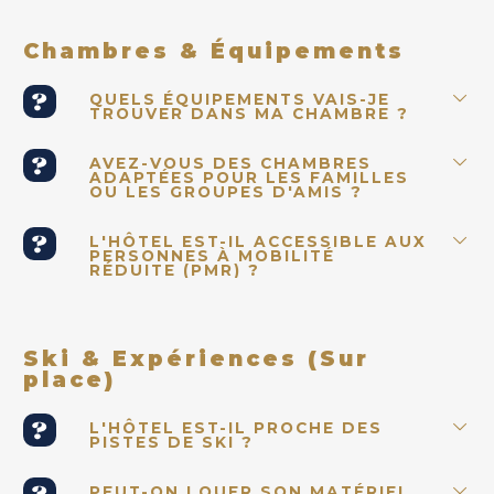
Chambres & Équipements
QUELS ÉQUIPEMENTS VAIS-JE
TROUVER DANS MA CHAMBRE ?
AVEZ-VOUS DES CHAMBRES
ADAPTÉES POUR LES FAMILLES
OU LES GROUPES D'AMIS ?
L'HÔTEL EST-IL ACCESSIBLE AUX
PERSONNES À MOBILITÉ
RÉDUITE (PMR) ?
Ski & Expériences (Sur
place)
L'HÔTEL EST-IL PROCHE DES
PISTES DE SKI ?
PEUT-ON LOUER SON MATÉRIEL